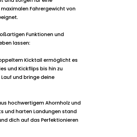
t und sorgen für eine
em maximalen Fahrergewicht von
eeignet.
großartigen Funktionen und
eben lassen:
doppeltem Kicktail ermöglicht es
ies und Kickflips bis hin zu
 Lauf und bringe deine
 aus hochwertigem Ahornholz und
icks und harten Landungen stand
und dich auf das Perfektionieren