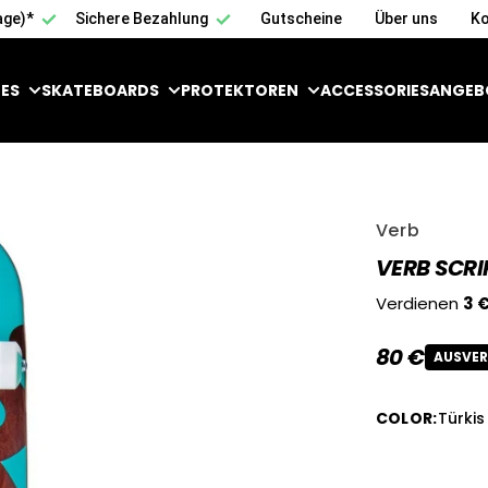
age)*
Sichere Bezahlung
Gutscheine
Über uns
Ko
ES
SKATEBOARDS
PROTEKTOREN
ACCESSORIES
ANGEB
Verb
VERB SCRI
Verdienen
3 
80 €
AUSVE
Reguläre
COLOR
:
Türkis