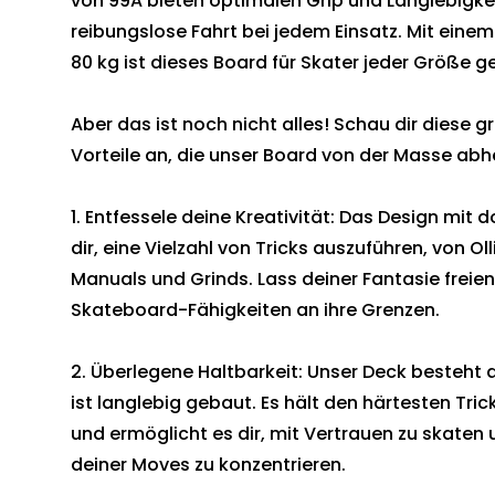
von 99A bieten optimalen Grip und Langlebigkei
reibungslose Fahrt bei jedem Einsatz. Mit ein
80 kg ist dieses Board für Skater jeder Größe g
Aber das ist noch nicht alles! Schau dir diese 
Vorteile an, die unser Board von der Masse abh
1. Entfessele deine Kreativität: Das Design mit 
dir, eine Vielzahl von Tricks auszuführen, von Oll
Manuals und Grinds. Lass deiner Fantasie freien
Skateboard-Fähigkeiten an ihre Grenzen.
2. Überlegene Haltbarkeit: Unser Deck besteht
ist langlebig gebaut. Es hält den härtesten Tr
und ermöglicht es dir, mit Vertrauen zu skaten 
deiner Moves zu konzentrieren.