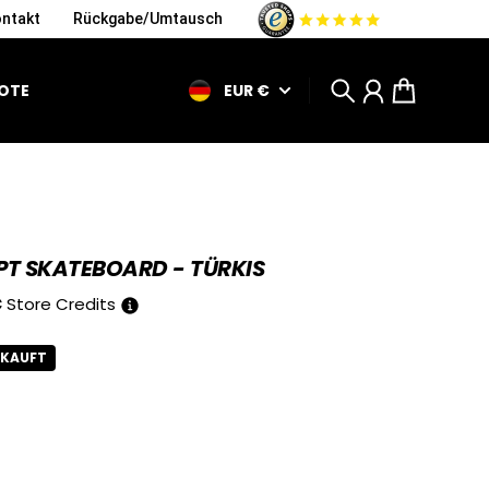
ntakt
Rückgabe/Umtausch
EUR €
OTE
Suche
Konto
Warenkorb
PT SKATEBOARD - TÜRKIS
€
Store Credits
RKAUFT
r Preis 80 €