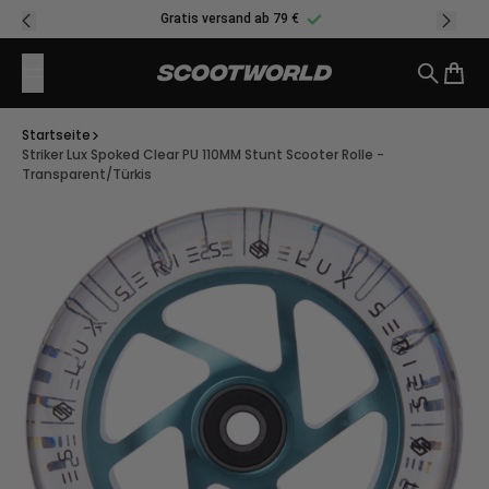
Zum Inhalt springen
Gratis versand ab 79 €
Suche
Ware
Startseite
Striker Lux Spoked Clear PU 110MM Stunt Scooter Rolle -
Transparent/Türkis