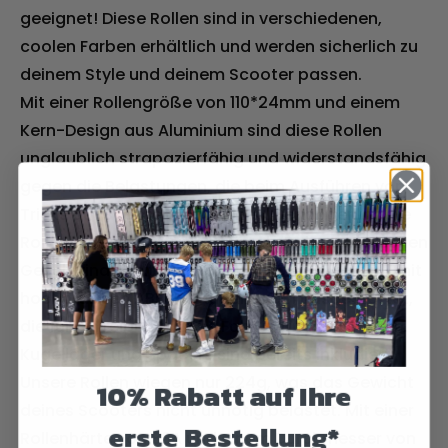
geeignet! Diese Rollen sind in verschiedenen,
coolen Farben erhältlich und werden sicherlich zu
deinem Style und deinem Scooter passen.
Mit einer Rollengröße von 110*24mm und einem
Kern-Design aus Aluminium sind diese Rollen
unglaublich strapazierfähig und widerstandsfähig
gegen die Belastungen, die beim Ausführen von
Tricks auf Scootern entstehen. Der abgerundete
Rollenprofil bietet eine optimale Balance zwischen
Geschwindigkeit und Kontrolle. Die Rollen sind mit
hochpräzisen ABEC-9 Kugellagern ausgestattet,
die für ein reibungsloses Fahrvergnügen sorgen.
Kugellager und Spacers sind bereits inkludiert.
Unsere Rollen wiegen nur 224g, was das Gewicht
10% Rabatt auf Ihre
deines Scooters nicht unnötig belastet. Mit einer
erste Bestellung*
Rollenhärte von 88A und einem Durchmesser von