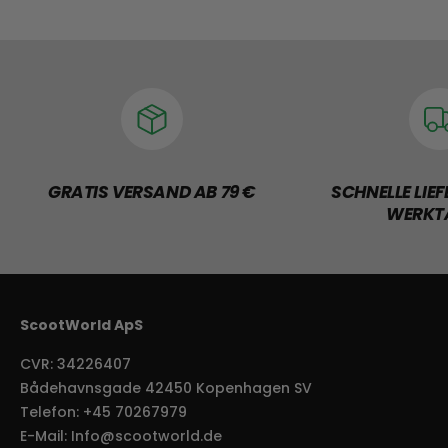
GRATIS VERSAND AB 79 €
SCHNELLE LIEF
WERKT
ScootWorld ApS
CVR: 34226407
Bådehavnsgade 42450 Kopenhagen SV
Telefon: +45 70267979
E-Mail: Info@scootworld.de