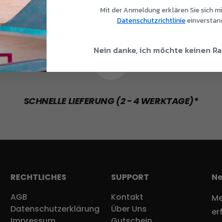
Mit der Anmeldung erklären Sie sich mi
Datenschutzrichtlinie
einverstan
Nein danke, ich möchte keinen R
SCHNELLE LIEFERUNG (2 - 4 WERKTAGE)*
RECHTLICHES
SUPPORT
Ne
AGB
Kontakt
Me
Datenschutzerklärung
Über Uns
er
Impressum
Gutschein