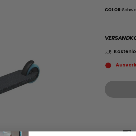
COLOR
:
Schwar
VERSANDKOS
Kostenlo
Ausver