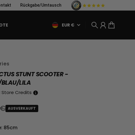
ntakt
Rückgabe/Umtausch
EUR €
OTE
Suche
Konto
Warenkorb
ries
CTUS STUNT SCOOTER -
BLAU/LILA
€
Store Credits
 €
AUSVERKAUFT
spreis
r Preis
: 85cm