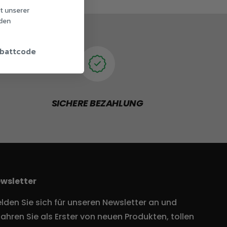
t unserer
den
abattcode
SICHERE BEZAHLUNG
wsletter
lden Sie sich für unseren Newsletter an und
fahren Sie als Erster von neuen Produkten, tollen