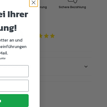
d ab 79
Schnelle Lieferung
Sichere Bezahlung
i Ihrer
ung!
etter an und
teinführungen
Mail.
dukte
 UND RÜCKGABE
n