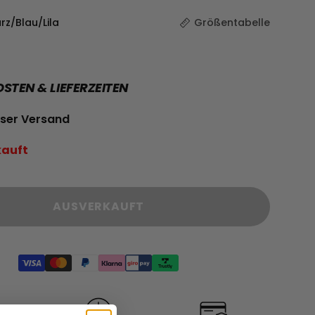
z/Blau/Lila
Größentabelle
TEN & LIEFERZEITEN
ser Versand
kauft
AUSVERKAUFT