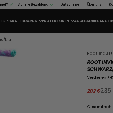
age)*
Sichere Bezahlung
Gutscheine
Über uns
Ko
ES
SKATEBOARDS
PROTEKTOREN
ACCESSORIES
ANGEB
u/Lila
Root Indust
ROOT INVI
SCHWARZ/
Verdienen
7 
235
202 €
Verkauf
Reguläre
Gesamthöhe