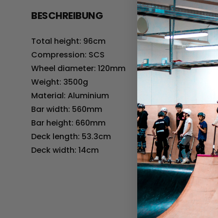
BESCHREIBUNG
Total height: 96cm
Compression: SCS
Wheel diameter: 120mm
Weight: 3500g
Material: Aluminium
Bar width: 560mm
Bar height: 660mm
Deck length: 53.3cm
Deck width: 14cm