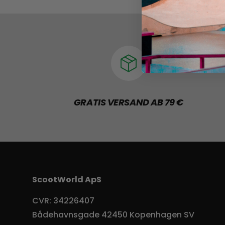
GRATIS VERSAND AB 79 €
ScootWorld ApS
CVR: 34226407
Bådehavnsgade 42450 Kopenhagen SV