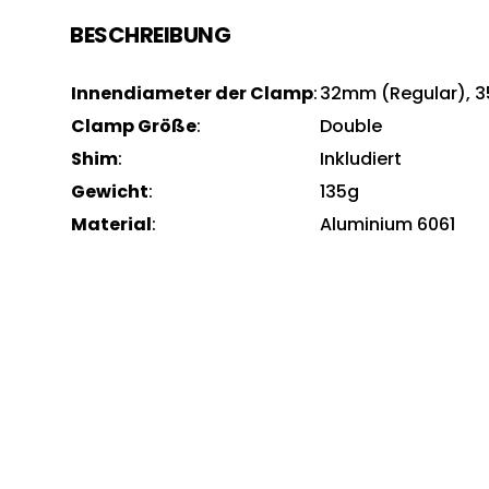
BESCHREIBUNG
Innendiameter der Clamp
:
32mm (Regular), 
Clamp Größe
:
Double
Shim
:
Inkludiert
Gewicht
:
135g
Material
:
Aluminium 6061