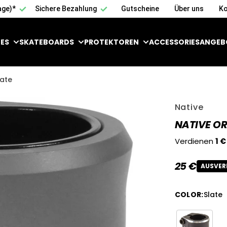
age)*
Sichere Bezahlung
Gutscheine
Über uns
Ko
ES
SKATEBOARDS
PROTEKTOREN
ACCESSORIES
ANGEB
late
Native
NATIVE OR
Verdienen
1 €
25 €
AUSVER
Reguläre
COLOR
:
Slate